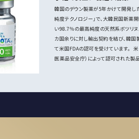
韓国のデウン製薬が5年かけて開発した
純度テクノロジー」で、大韓民国新薬
い98.7％の最高純度の天然系ボツリヌ
カ国余りに対し輸出契約を結び、韓国
て米国FDAの認可を受けています。 米国
医薬品安全庁）によって認可された製品