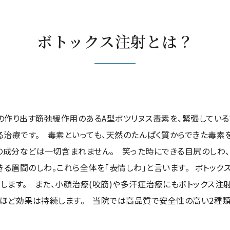
ボトックス注射とは？
菌の作り出す筋弛緩作用のあるA型ボツリヌス毒素を、緊張してい
る治療です。 毒素といっても、天然のたんぱく質からできた毒素
の成分などは一切含まれません。 笑った時にできる目尻のしわ
る眉間のしわ。これら全体を「表情しわ」と言います。 ボトック
します。 また、小顔治療(咬筋)や多汗症治療にもボトックス注
月ほど効果は持続します。 当院では高品質で安全性の高い2種