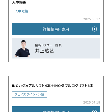
人中短縮
人中短縮
2025.05.17
add_circle
詳細情報・費⽤
担当ドクター 院⻑
井上紘基
add_circle
INOカジュアルリフト4本＋INOダブルコグリフト6本
フェイスライン・小顔
2025.04.18