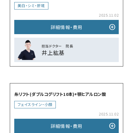
美⽩・シミ・肝斑
2025.11.02
add_circle
詳細情報・費⽤
担当ドクター 院⻑
井上紘基
add_circle
糸リフト(ダブルコグリフト10本)+顎ヒアルロン酸
フェイスライン・小顔
2025.11.02
add_circle
詳細情報・費⽤