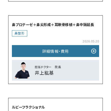
add_circle
鼻プロテーゼ＋鼻尖形成＋耳軟骨移植＋鼻中隔延長
⿐整形
2026.05.20
add_circle
詳細情報・費⽤
担当ドクター 院⻑
井上紘基
add_circle
ルビーフラクショナル