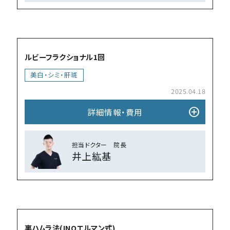
add_circle
ルビーフラクショナル1回
美⽩・シミ・肝斑
2025.04.18
add_circle
詳細情報・費⽤
担当ドクター 院⻑
井上紘基
add_circle
裏ハムラ法(INOエルマン式)