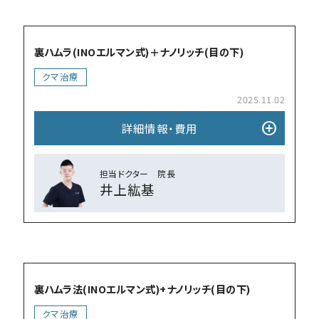
add_circle
裏ハムラ(INOエルマン式)＋ナノリッチ(目の下)
クマ治療
2025.11.02
add_circle
詳細情報・費⽤
担当ドクター 院⻑
井上紘基
add_circle
裏ハムラ法(INOエルマン式)+ナノリッチ(目の下)
クマ治療