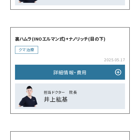
add_circle
裏ハムラ(INOエルマン式)+ナノリッチ(目の下)
クマ治療
2025.05.17
add_circle
詳細情報・費⽤
担当ドクター 院⻑
井上紘基
add_circle