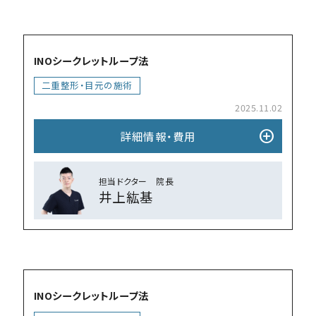
add_circle
INOシークレットループ法
⼆重整形・目元の施術
2025.11.02
add_circle
詳細情報・費⽤
担当ドクター 院⻑
井上紘基
add_circle
INOシークレットループ法