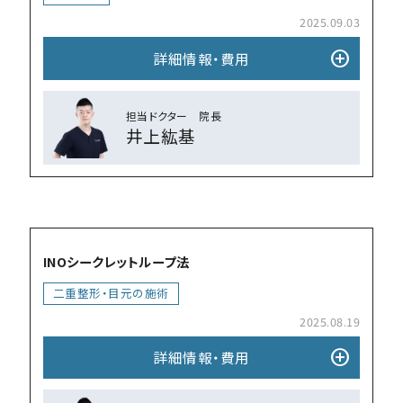
2025.09.03
add_circle
詳細情報・費⽤
担当ドクター 院⻑
井上紘基
add_circle
INOシークレットループ法
⼆重整形・目元の施術
2025.08.19
add_circle
詳細情報・費⽤