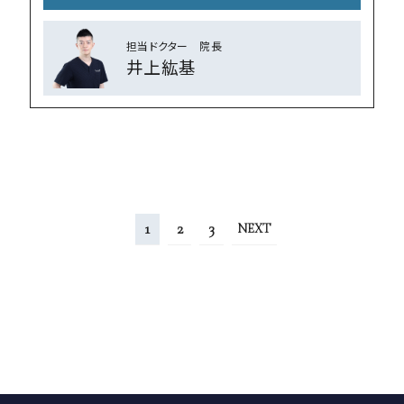
担当ドクター 院⻑
井上紘基
1
2
3
NEXT