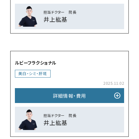
担当ドクター 院⻑
井上紘基
add_circle
ルビーフラクショナル
美⽩・シミ・肝斑
2025.11.02
add_circle
詳細情報・費⽤
担当ドクター 院⻑
井上紘基