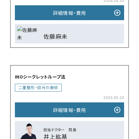
2026.05.20
add_circle
詳細情報・費⽤
佐藤麻未
add_circle
INOシークレットループ法
⼆重整形・目元の施術
2026.05.20
add_circle
詳細情報・費⽤
担当ドクター 院⻑
井上紘基