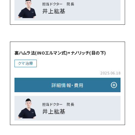
担当ドクター 院⻑
井上紘基
add_circle
裏ハムラ法(INOエルマン式)+ナノリッチ(目の下)
クマ治療
2025.06.18
add_circle
詳細情報・費⽤
担当ドクター 院⻑
井上紘基