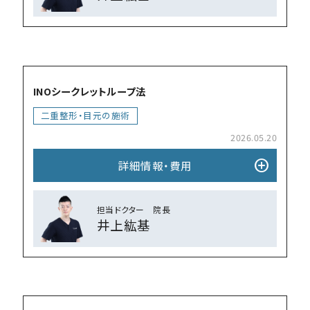
add_circle
INOシークレットループ法
⼆重整形・目元の施術
2026.05.20
add_circle
詳細情報・費⽤
担当ドクター 院⻑
井上紘基
add_circle