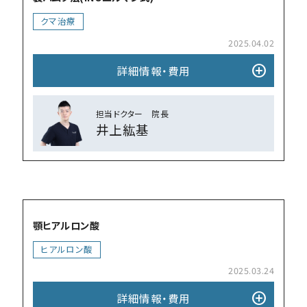
クマ治療
2025.04.02
add_circle
詳細情報・費⽤
担当ドクター 院⻑
井上紘基
add_circle
顎ヒアルロン酸
ヒアルロン酸
2025.03.24
add_circle
詳細情報・費⽤