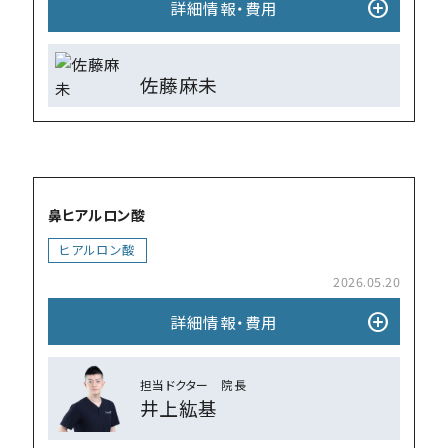
add_circle
詳細情報・費⽤
佐藤麻未
add_circle
鼻ヒアルロン酸
ヒアルロン酸
2026.05.20
add_circle
詳細情報・費⽤
担当ドクター 院⻑
井上紘基