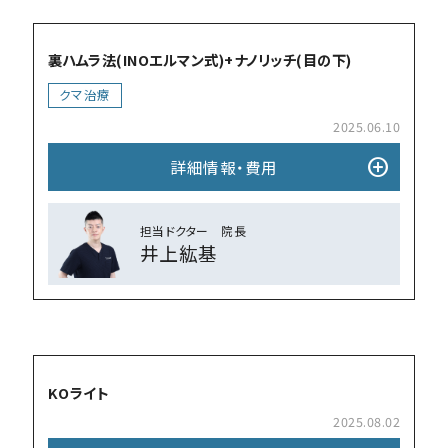
add_circle
裏ハムラ法(INOエルマン式)+ナノリッチ(目の下)
クマ治療
2025.06.10
add_circle
詳細情報・費⽤
担当ドクター 院⻑
井上紘基
add_circle
KOライト
2025.08.02