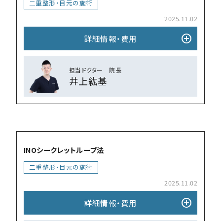
⼆重整形・目元の施術
2025.11.02
add_circle
詳細情報・費⽤
担当ドクター 院⻑
井上紘基
add_circle
INOシークレットループ法
⼆重整形・目元の施術
2025.11.02
add_circle
詳細情報・費⽤