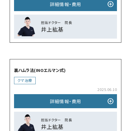
add_circle
詳細情報・費⽤
担当ドクター 院⻑
井上紘基
add_circle
裏ハムラ法(INOエルマン式)
クマ治療
2025.06.10
add_circle
詳細情報・費⽤
担当ドクター 院⻑
井上紘基