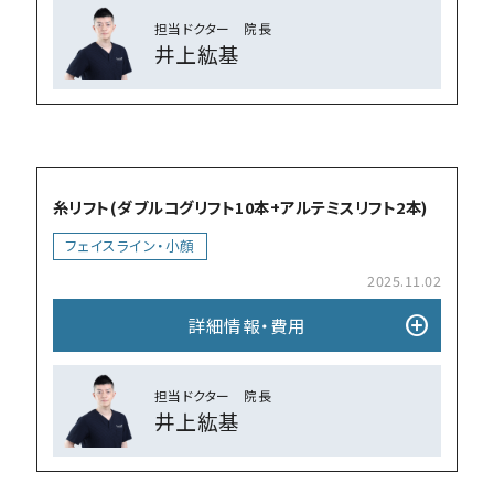
担当ドクター 院⻑
井上紘基
add_circle
糸リフト(ダブルコグリフト10本+アルテミスリフト2本)
フェイスライン・小顔
2025.11.02
add_circle
詳細情報・費⽤
担当ドクター 院⻑
井上紘基