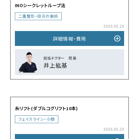
INOシークレットループ法
⼆重整形・目元の施術
2026.05.20
add_circle
詳細情報・費⽤
担当ドクター 院⻑
井上紘基
add_circle
糸リフト(ダブルコグリフト10本)
フェイスライン・小顔
2026.05.20