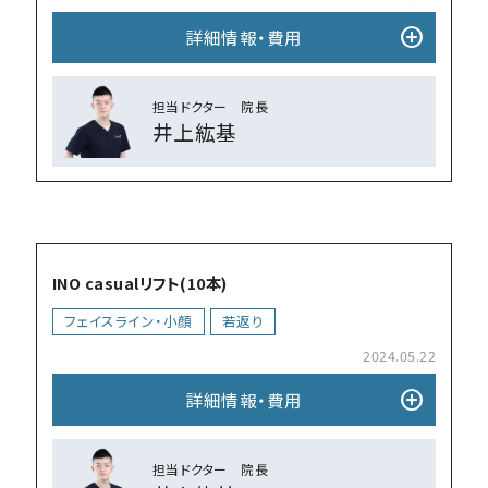
add_circle
詳細情報・費⽤
担当ドクター 院⻑
井上紘基
add_circle
INO casualリフト(10本)
フェイスライン・小顔
若返り
2024.05.22
add_circle
詳細情報・費⽤
担当ドクター 院⻑