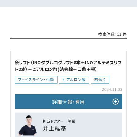
検索件数：11 件
add_circle
糸リフト（INOダブルコグリフト8本＋INOアルテミスリフ
ト2本）＋ヒアルロン酸(法令線＋口角＋顎）
フェイスライン・小顔
ヒアルロン酸
若返り
2024.11.03
add_circle
詳細情報・費⽤
担当ドクター 院⻑
井上紘基