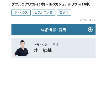
ダブルコグリフト(6本)＋INOカジュアルリフト(10本）
ボトックス
ヒアルロン酸
若返り
2024.04.24
add_circle
詳細情報・費⽤
担当ドクター 院⻑
井上紘基