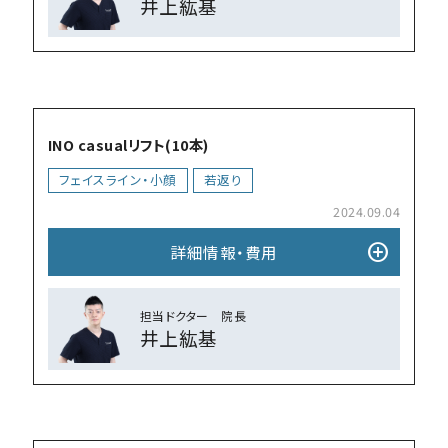
井上紘基
add_circle
INO casualリフト(10本)
フェイスライン・小顔
若返り
2024.09.04
add_circle
詳細情報・費⽤
担当ドクター 院⻑
井上紘基
add_circle