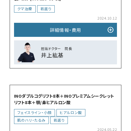
クマ治療
若返り
2024.10.12
add_circle
詳細情報・費⽤
担当ドクター 院⻑
井上紘基
add_circle
INOダブルコグリフト8本＋INOプレミアムシークレット
リフト8本＋顎/鼻ヒアルロン酸
フェイスライン・小顔
ヒアルロン酸
肌のハリ・たるみ
若返り
2024.05.22