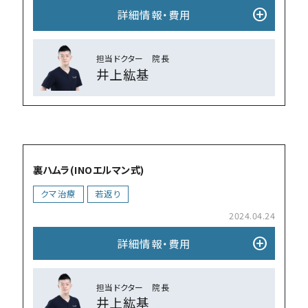
add_circle
詳細情報・費⽤
担当ドクター 院⻑
井上紘基
add_circle
裏ハムラ(INOエルマン式)
クマ治療
若返り
2024.04.24
add_circle
詳細情報・費⽤
担当ドクター 院⻑
井上紘基