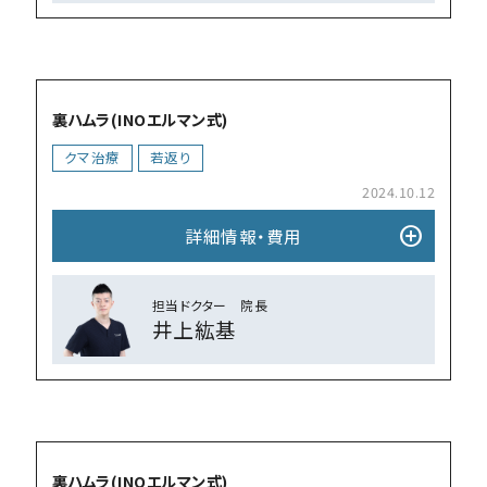
add_circle
裏ハムラ(INOエルマン式)
クマ治療
若返り
2024.10.12
add_circle
詳細情報・費⽤
担当ドクター 院⻑
井上紘基
add_circle
裏ハムラ(INOエルマン式)