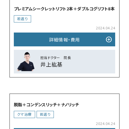
プレミアムシークレットリフト2本＋ダブルコグリフト8本
若返り
2024.04.24
add_circle
詳細情報・費⽤
担当ドクター 院⻑
井上紘基
add_circle
脱脂＋コンデンスリッチ＋ナノリッチ
クマ治療
若返り
2024.04.24