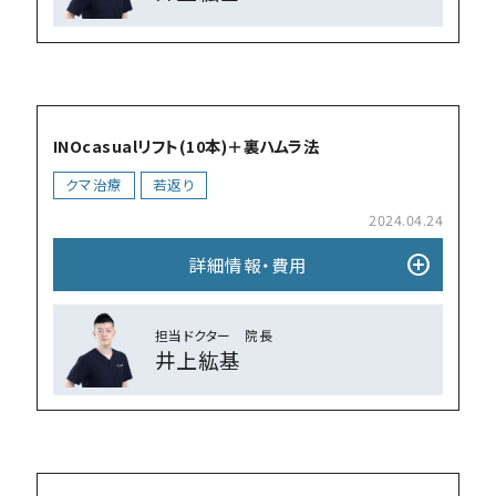
add_circle
INOcasualリフト(10本)＋裏ハムラ法
クマ治療
若返り
2024.04.24
add_circle
詳細情報・費⽤
担当ドクター 院⻑
井上紘基
add_circle